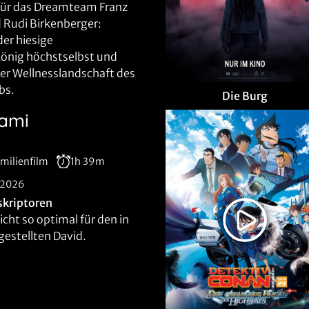
l für das Dreamteam Franz
 Rudi Birkenberger:
der hiesige
könig höchstselbst und
er Wellnesslandschaft des
bs.
Die Burg
lami
milienfilm
1h 39m
.2026
skriptoren
nicht so optimal für den in
estellten David.