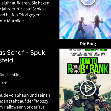
ieluhr aufklären. Sie hexen
 Jahre zurück auf Schloss
nd helfen Fritzi gegen
ante Mathilde.
Die Burg
s Schaf - Spuk
sfeld
Familienfilm
2026
eude von Shaun und seinen
nden steht auf der "Mossy
 Halloween vor der Tür.