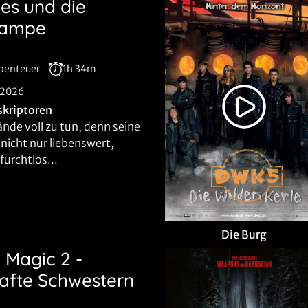
es und die
lampe
Abenteuer
1h 34m
.2026
skriptoren
ände voll zu tun, denn seine
t nicht nur liebenswert,
furchtlos...
Die Burg
l Magic 2 -
afte Schwestern