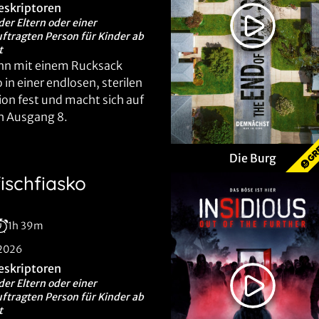
eskriptoren
der Eltern oder einer
ftragten Person für Kinder ab
t
ann mit einem Rucksack
o in einer endlosen, sterilen
n fest und macht sich auf
h Ausgang 8.
Die Burg
fischfiasko
1h 39m
.2026
eskriptoren
der Eltern oder einer
ftragten Person für Kinder ab
t