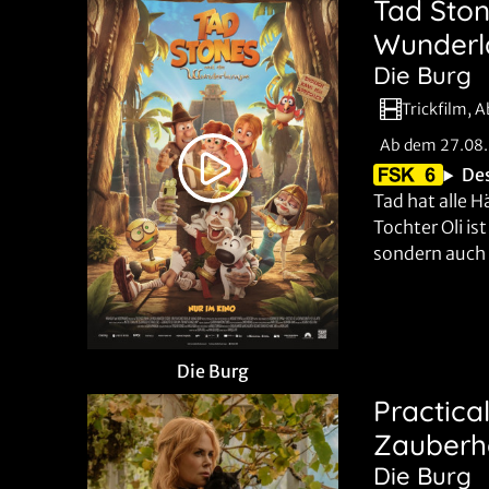
Tad Ston
Wunder
Die Burg
Trickfilm, 
Ab dem 27.08
De
Tad hat alle H
Tochter Oli is
sondern auch 
Die Burg
Practica
Zauberh
Die Burg