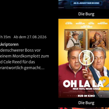
Die Burg
1h 35m
Ab dem 27.08.2026
skriptoren
iardenschwerer Boss vor
 einem Mordkomplott zum
ird Cole Reed für das
rantwortlich gemacht...
Die Burg