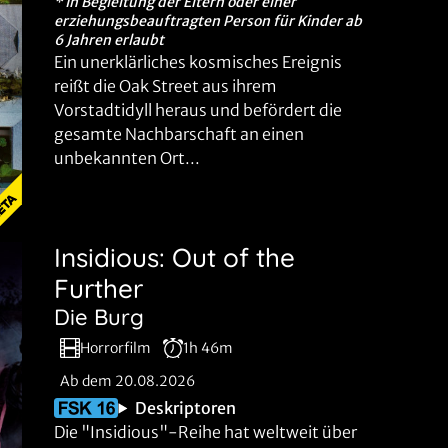
* In Begleitung der Eltern oder einer
erziehungsbeauftragten Person für Kinder ab
6 Jahren erlaubt
Ein unerklärliches kosmisches Ereignis
reißt die Oak Street aus ihrem
Vorstadtidyll heraus und befördert die
gesamte Nachbarschaft an einen
unbekannten Ort...
Insidious: Out of the
Further
Die Burg
Horrorfilm
1h 46m
Ab dem 20.08.2026
Deskriptoren
Die "Insidious"-Reihe hat weltweit über