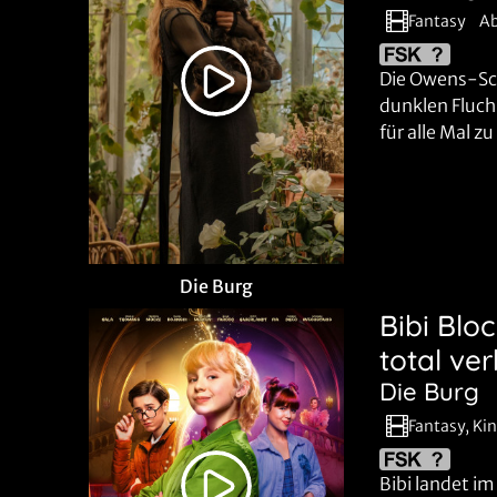
Fantasy
A
Die Owens-Sc
dunklen Fluch 
für alle Mal zu
Die Burg
Bibi Blo
total ver
Die Burg
Fantasy, Ki
Bibi landet 