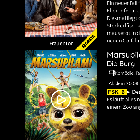
Ein neuer Fal
Eberhofer und
Diesmal liegt 
Steckerlfisch
mausetot in d
neuen Golfclu
Frauentor
Marsupi
Die Burg
Komödie, Fa
Ab dem 20.08
De
Es läuft alles 
einem Zoo ang