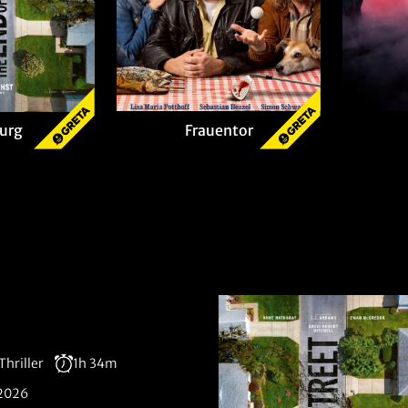
Frauentor
Burg
Thriller
1h 34m
.2026