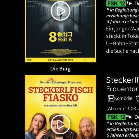
*
D
* In Begleitung 
erziehungsbeau
6 Jahren erlaub
Ein junger M
steckt in Toki
U-Bahn-Statio
die Suche nac
Die Burg
Steckerl
Frauentor
Komödie
Ab dem 13.08
*
D
* In Begleitung 
erziehungsbeau
6 Jahren erlaub