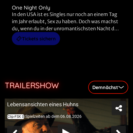
One Night Only
In den USA ist es Singles nur noch an einem Tag
im Jahr erlaubt, Sex zu haben. Doch was machst
du, wenn du in der unromantischsten Nacht des
Jahres auf der Suche nach echter Liebe bist?
Tickets sichern
TRAILERSHOW
Demnächst
Lebensansichten eines Huhns
Spielzeiten ab dem 06.08.2026
Clip-FSK 0