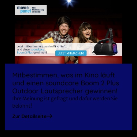
Mitbestimmen, was im Kino läuft
und einen soundcore Boom 2 Plus
Outdoor Lautsprecher gewinnen!
Ihre Meinung ist gefragt und dafür werden Sie
belohnt!
Zur Detailseite