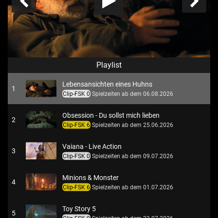
Playlist
Lebensansichten eines Huhns
1
Clip-FSK 0
Spielzeiten ab dem 06.08.2026
Obsession - Du sollst mich lieben
2
Clip-FSK 6
Spielzeiten ab dem 25.06.2026
Vaiana - Live Action
3
Clip-FSK 0
Spielzeiten ab dem 09.07.2026
Minions & Monster
4
Clip-FSK 6
Spielzeiten ab dem 01.07.2026
Toy Story 5
5