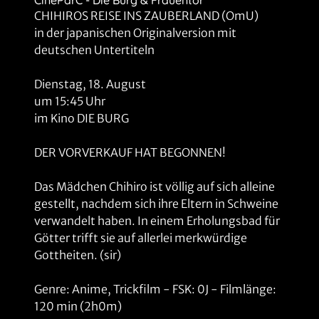
CineParC - Die Burg & Frauentor
Clip-FSK 16
Spielzeiten ab dem 09.07.2026
CHIHIROS REISE INS ZAUBERLAND (OmU)
in der japanischen Originalversion mit
Ice Cream Man
13
Clip-FSK 16
Spielzeiten ab dem 06.08.2026
deutschen Untertiteln
Meine Freundin Conni - Abenteuer mit Kranich Klaus
Dienstag, 18. August
14
Clip-FSK 0
Spielzeiten ab dem 14.05.2026
um 15:45 Uhr
im Kino DIE BURG
Paw Patrol: Der Dino Film
15
Clip-FSK 0
Spielzeiten ab dem 06.08.2026
DER VORVERKAUF HAT BEGONNEN!
Die Legende des Wüstenkindes
16
Clip-FSK 0
Spielzeiten ab dem 21.05.2026
Das Mädchen Chihiro ist völlig auf sich alleine
gestellt, nachdem sich ihre Eltern in Schweine
Insekten - Helden im Verborgenen
verwandelt haben. In einem Erholungsbad für
17
Clip-FSK 0
Spielzeiten ab dem 16.07.2026
Götter trifft sie auf allerlei merkwürdige
Gottheiten. (sir)
Glennkill: Ein Schafskrimi
18
Clip-FSK 0
Spielzeiten ab dem 14.05.2026
Genre: Anime, Trickfilm - FSK: 0J - Filmlänge:
120 min (2h0m)
Scary Movie
19