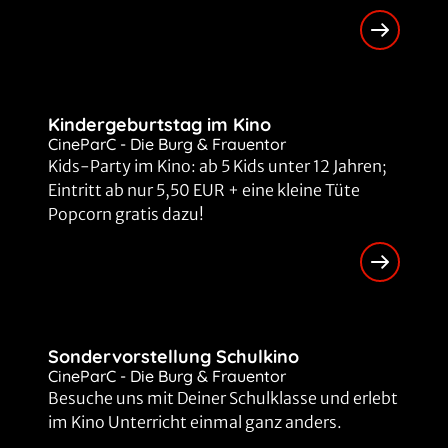
Clip-FSK 12
Spielzeiten ab dem 04.06.2026
Kraken - Erwachen der Tiefe
20
Clip-FSK 12
Spielzeiten ab dem 23.07.2026
Simon Messner - Aus dem Schatten
21
Kindergeburtstag im Kino
Spielzeiten ab dem 07.07.2026
CineParC - Die Burg & Frauentor
Kids-Party im Kino: ab 5 Kids unter 12 Jahren;
Steckerlfischfiasko
22
Eintritt ab nur 5,50 EUR + eine kleine Tüte
Clip-FSK 0
Spielzeiten ab dem 13.08.2026
Popcorn gratis dazu!
Chihiros Reise ins Zauberland
23
Clip-FSK 0
Spielzeiten ab dem 18.08.2026
Detektiv Conan Film 29: Der gefallene Engel des Highways
24
Clip-FSK 12
Spielzeiten ab dem 25.08.2026
Sondervorstellung Schulkino
One Night Only
25
CineParC - Die Burg & Frauentor
Clip-FSK 12
Spielzeiten ab dem 27.08.2026
Besuche uns mit Deiner Schulklasse und erlebt
im Kino Unterricht einmal ganz anders.